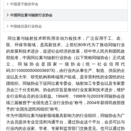
中国原子能农学会

中国同位素与辐射行业协会

中国核仪器行业协会

同位素与辐射技术即民用非动力核技术，广泛应用于工、农、
医、环保等领域，是高新技术。上世纪80年代为了推动同辐行业
的发展和技术进步，促进社会经济的发展，经中华人民共和国民政
部批准，中国同位素与辐射行业协会（以下简称同辐协会）正式成
立。同辐协会是国家一级协会(统一社会信用代
码:51100000500003697X)，由行业内从事生产、制造、供应的企
业以及大学、研究机构和终端用户组成，是非营利性的全国性的社
团组织。同辐协会下设同位素专委会、辐射加工专委会以及专家委
员会三个分支机构。协会的宗旨是推动行业发展和技术进步，维护
全行业和会员的合法权益。1994年、1998年与2003年同辐协会连
续三届被授予“全国先进工业行业协会”称号，2004年获得民政部授
予的“全国先进民间组织”称号。
作为中国同位素与辐射领域最具影响力的行业组织，同辐协会为广
大会员提供专业交流和沟通平台，通过协会这个平台，会员可以与
行业内的企业家、学者、专家和监管部门交换意见。也可以通过协