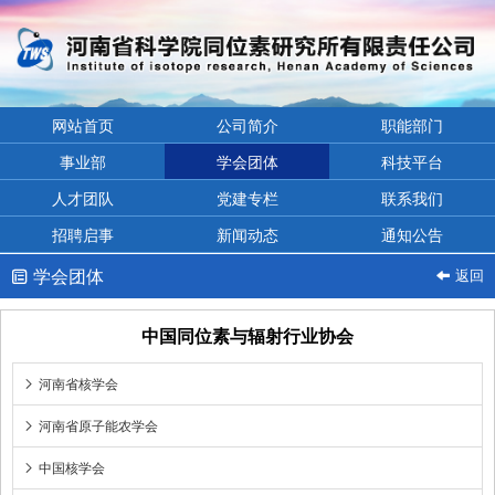
网站首页
公司简介
职能部门
事业部
学会团体
科技平台
人才团队
党建专栏
联系我们
招聘启事
新闻动态
通知公告
学会团体
返回


中国同位素与辐射行业协会
河南省核学会

河南省原子能农学会

中国核学会
