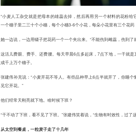
“小麦人工杂交就是把母本的雄蕊去掉，然后再用另一个材料的花粉给它
，一个穗子里二三十个小穗，每个小穗3-6个小花，每朵小花里有三个花药
她一边说，一边用镊子把花药一个一个夹出来。“不能伤到雌蕊，伤到了
这活儿费眼、费手、还费腰。每天早晨6点多起床，7点下地，一干就是
做成千上万个穗子。
张建伟补充说：“小麦开花不等人。有些品种早上6点半就开了，你睡个
见它开花。”
他们经常天刚亮就下地。啥时候下班？
“干不动了下班，看不见了下班。”张建伟笑着说，“生物有时效性，过了
从太空到餐桌，一粒麦子走了十几年