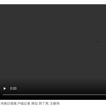
河南日报客户端记者 师喆 郭丁然 王晓伟