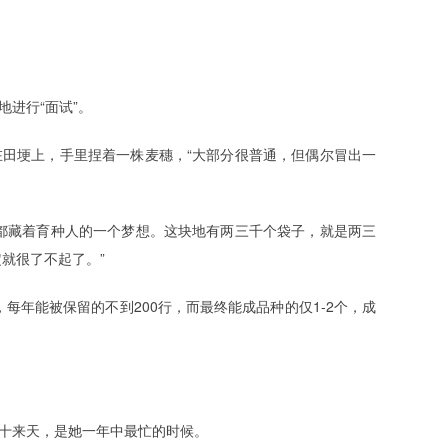
地进行“面试”。
在田埂上，手里捏着一株麦穗，“大部分很普通，但偶尔冒出一
，都藏着育种人的一个梦想。这块地有两三千个袋子，就是两三
就很了不起了。”
每年能被保留的不到200行，而最终能成品种的仅1-2个，成
那十来天，是她一年中最忙的时候。