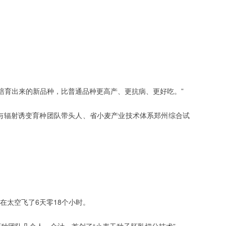
术培育出来的新品种，比普通品种更高产、更抗病、更好吃。”
与辐射诱变育种团队带头人、省小麦产业技术体系郑州综合试
，在太空飞了6天零18个小时。
种团队几个人一合计，首创了“小麦干种子胚乳切分技术”——