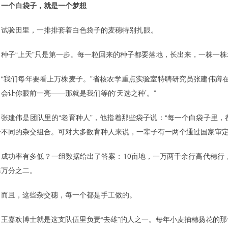
一个白袋子，就是一个梦想
试验田里，一排排套着白色袋子的麦穗特别扎眼。
种子“上天”只是第一步。每一粒回来的种子都要落地，长出来，一株一株
“我们每年要看上万株麦子。”省核农学重点实验室特聘研究员张建伟蹲
会让你眼前一亮——那就是我们等的‘天选之种’。”
张建伟是团队里的“老育种人”，他指着那些袋子说：“每一个白袋子里
个不同的杂交组合。可对大多数育种人来说，一辈子有一两个通过国家审定
成功率有多低？一组数据给出了答案：10亩地，一万两千余行高代穗行，
率万分之二。
而且，这些杂交穗，每一个都是手工做的。
王嘉欢博士就是这支队伍里负责“去雄”的人之一。每年小麦抽穗扬花的