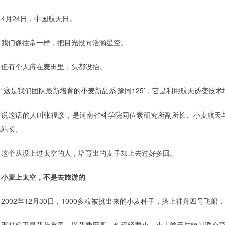
4月24日，中国航天日。
我们像往常一样，把目光投向浩瀚星空。
但有个人蹲在麦田里，头都没抬。
“这是我们团队最新培育的小麦新品系‘豫同125’，它是利用航天诱变技
说这话的人叫张福彦，是河南省科学院同位素研究所副所长、小麦航天
站站长。
这个从没上过太空的人，培育出的麦子却上去过好多回。
小麦上太空，不是去旅游的
2002年12月30日，1000多粒被挑出来的小麦种子，搭上神舟四号飞船
那时候卫星载荷有限，搭载费用高，科研经费少。小麦航天与辐射诱变育