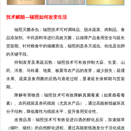
技术赋能—辐照如何改变生活
辐照灭菌杀虫：辐照技术可对调味品、脱水蔬菜、肉制品、食
品添加剂、中药原料等进行高效灭菌，以保障产品食用安全与延长
货架期。针对粮食中的储藏害虫，辐照则是杀灭成虫、幼虫及虫卵
的关键手段。
抑制发芽及果蔬后熟：辐照技术可有效抑制大蒜、生姜、山
药、洋葱、马铃薯、地黄、板栗等农产品的发芽，减少损失；延缓
水果、蔬菜及食用菌的后熟与衰老过程，显著延长保鲜期与货架
期。
降解有害物质：辐照技术可有效降解真菌毒素（如黄曲霉毒
素）、农药残留及兽药残留（尤其水产品），通过高能射线破坏其
分子结构，降低毒性与残留水平，提升食用安全性。
改善品质：辐照技术可有效促进白酒的醇化反应，加速烟草
（烟叶、烟丝）的自然醇化进程。通过高能射线激发分子活化或改