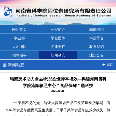
网站首页
公司简介
职能部门
事业部
学会团体
科技平台
人才团队
党建专栏
联系我们
招聘启事
新闻动态
通知公告
新闻动态
返回


辐照技术助力食品/药品企业降本增效—揭秘河南省科
学院沁阳辐照中心＂食品保鲜＂黑科技
2025-08-05
“一束看不见的光，能让大蒜等农产品不发芽延长货架期，香
辛料等食品杀菌提高卫生质量，干果干菜等食品杀虫减少损失，降